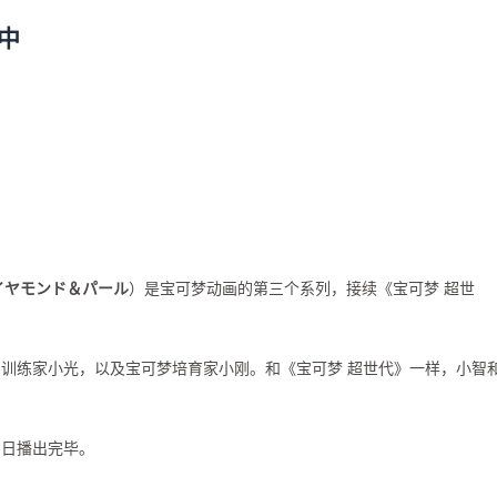
中
イヤモンド＆パール
）是宝可梦动画的第三个系列，接续《宝可梦 超世
训练家小光，以及宝可梦培育家小刚。和《宝可梦 超世代》一样，小智
月9日播出完毕。