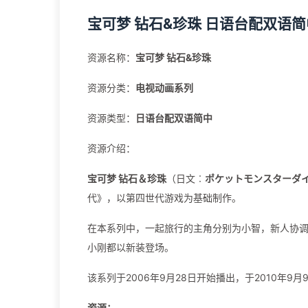
宝可梦 钻石&珍珠 日语台配双语简
资源名称：
宝可梦 钻石&珍珠
资源分类：
电视动画系列
资源类型：
日语台配双语简中
资源介绍：
宝可梦 钻石＆珍珠
（日文︰
ポケットモンスターダ
代》，以第四世代游戏为基础制作。
在本系列中，一起旅行的主角分别为小智，新人协调
小刚都以新装登场。
该系列于2006年9月28日开始播出，于2010年9
资源：