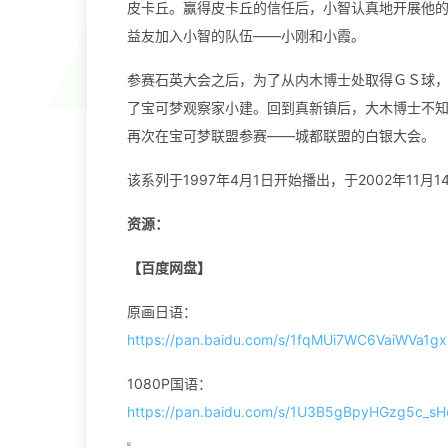
皮卡丘。赢得皮卡丘的信任后，小智认真地开展他
益友加入小智的队伍——小刚和小霞。
参赛石英大会之后，为了从内木博士处取得ＧＳ球
了宝可梦观察家小建。回到真新镇后，大木博士不
再次在宝可梦联盟参赛——城都联盟的白银大会。
该系列于1997年4月1日开始播出，于2002年11月
资源：
【百度网盘】
原画日语：
https://pan.baidu.com/s/1fqMUi7WC6VaiWVa1
1080P国语：
https://pan.baidu.com/s/1U3B5gBpyHGzg5c_