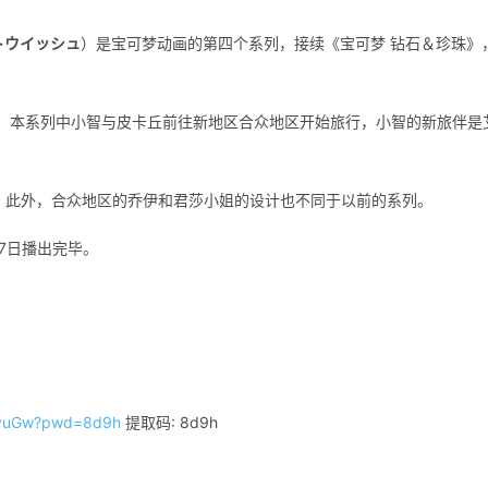
トウイッシュ
）是宝可梦动画的第四个系列，接续《宝可梦 钻石＆珍珠》
似，本系列中小智与皮卡丘前往新地区合众地区开始旅行，小智的新旅伴是
。此外，合众地区的乔伊和君莎小姐的设计也不同于以前的系列。
27日播出完毕。
eSyuGw?pwd=8d9h
提取码: 8d9h