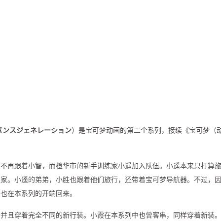
バンスジェネレーション
）是宝可梦动画的第二个系列，接续《宝可梦（
霞不再跟着小智，而橙华市的新手训练家小遥加入队伍。小遥本来只打算
练家。小遥的弟弟，小胜也跟着他们旅行，还带着宝可梦导航器。不过，
刚也在本系列的开端回来。
，并且穿着完全不同的新行装。小霞在本系列中也曾客串，同样穿着新装