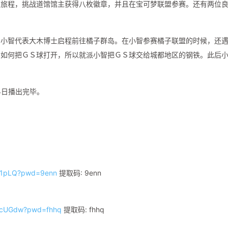
的旅程，挑战道馆馆主获得八枚徽章，并且在宝可梦联盟参赛。还有两位
，小智代表大木博士启程前往橘子群岛。在小智参赛橘子联盟的时候，还
知如何把ＧＳ球打开，所以就派小智把ＧＳ球交给城都地区的钢铁。此后
14日播出完毕。
gx1pLQ?pwd=9enn
提取码: 9enn
sHcUGdw?pwd=fhhq
提取码: fhhq