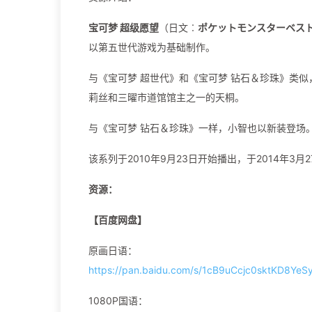
宝可梦 超级愿望
（日文︰
ポケットモンスターベス
以第五世代游戏为基础制作。
与《宝可梦 超世代》和《宝可梦 钻石＆珍珠》类
莉丝和三曜市道馆馆主之一的天桐。
与《宝可梦 钻石＆珍珠》一样，小智也以新装登场
该系列于2010年9月23日开始播出，于2014年3月
资源：
【百度网盘】
原画日语：
https://pan.baidu.com/s/1cB9uCcjc0sktKD8Y
1080P国语：