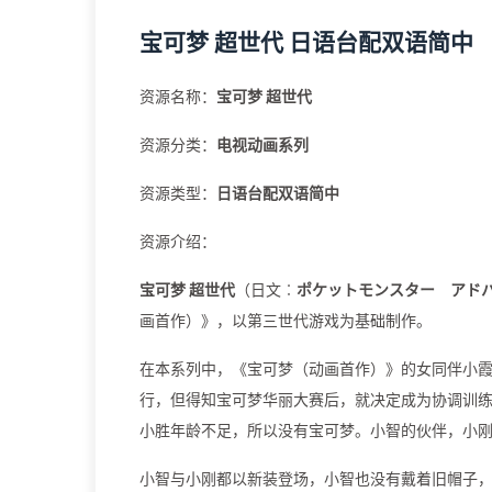
宝可梦 超世代 日语台配双语简中
资源名称：
宝可梦 超世代
资源分类：
电视动画系列
资源类型：
日语台配双语简中
资源介绍：
宝可梦 超世代
（日文︰
ポケットモンスター アド
画首作）》，以第三世代游戏为基础制作。
在本系列中，《宝可梦（动画首作）》的女同伴小
行，但得知宝可梦华丽大赛后，就决定成为协调训
小胜年龄不足，所以没有宝可梦。小智的伙伴，小
小智与小刚都以新装登场，小智也没有戴着旧帽子