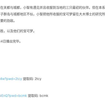
。在关都与城都，小智有遇见并且收服到当地的三只最初的伙伴。但在本
橘子群岛与城都地区不似，小智把他所收服的宝可梦留在大木博士的研究
主要的劲敌。
小胜，以及他们的宝可梦。
月14日播出完毕。
pi4w?pwd=2tcy
提取码: 2tcy
4JNEnQ?pwd=bcmk
提取码: bcmk