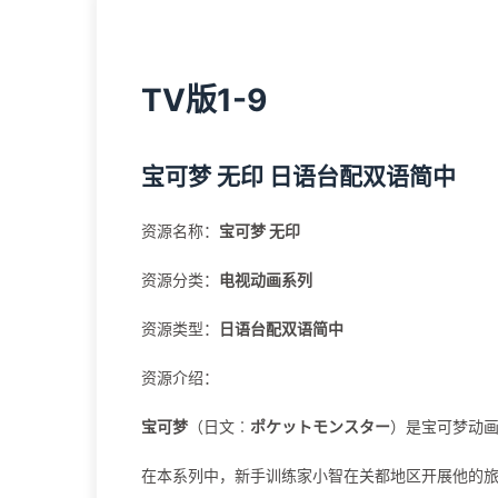
TV版1-9
宝可梦 无印 日语台配双语简中
资源名称：
宝可梦 无印
资源分类：
电视动画系列
资源类型：
日语台配双语简中
资源介绍：
宝可梦
（日文︰
ポケットモンスター
）是宝可梦动
在本系列中，新手训练家小智在关都地区开展他的