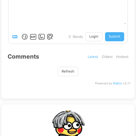
Login
Submit
0
Words
Comments
Latest
Oldest
Hottest
Refresh
Powered by
Waline
v3.7.1