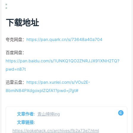
下载地址
夸克网盘：
https://pan.quark.cn/s/73648a40a704
百度网盘：
https://pan.baidu.com/s/1UNKQ1QO2ZNRJJX91XNH2TQ?
pwd=n87t
迅雷云盘：
https://pan.xunlei.com/s/VOu2E-
8bmiN84PXdgoxplZQfA1?pwd=j7gt#
文章作者:
青山坤坤ing
文章链接:
https://pokehack.cn/archives/fb2a73e7.html