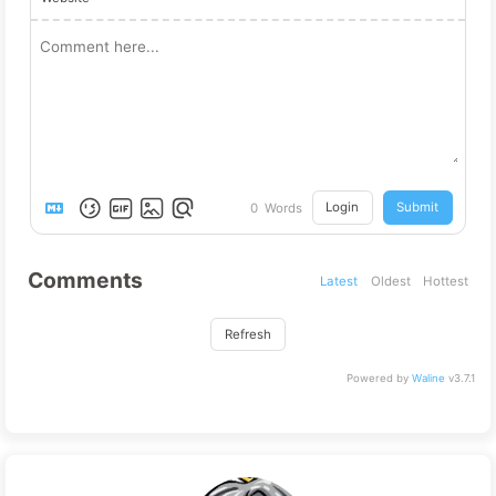
Login
Submit
0
Words
Comments
Latest
Oldest
Hottest
Refresh
Powered by
Waline
v3.7.1