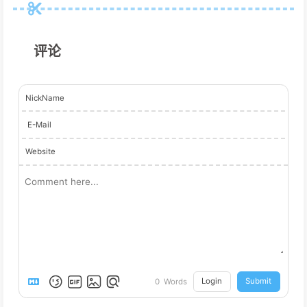
评论
NickName
E-Mail
Website
Login
Submit
0
Words