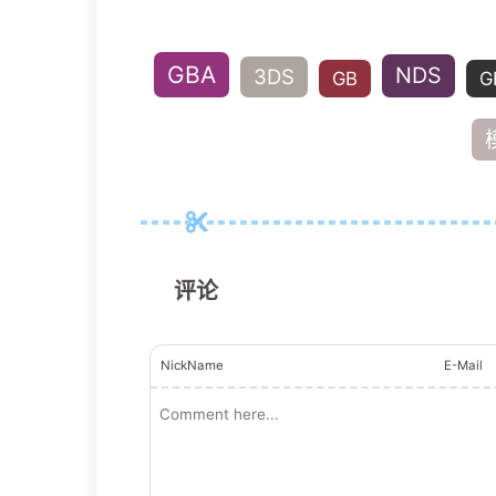
GBA
NDS
3DS
GB
G
评论
NickName
E-Mail