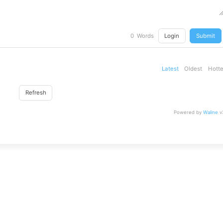
Login
Submit
0
Words
Latest
Oldest
Hotte
Refresh
Powered by
Waline
v3