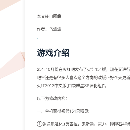
本文转自
网络
作者：乌波波
游戏介绍
25年10月份在火红吧发布了火红151版，现在又进
吧里还是有很多人喜欢这个方向的改版正好今天更新
火红2012中文版[口袋群星SP汉化组]”。
以下为修改内容：
一、单机获得初代151只精灵:
①免通讯进化,(勇吉拉，鬼斯通，豪力，隆隆石40级