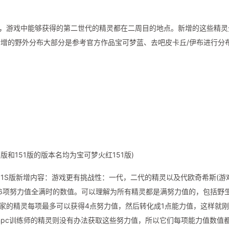
进行，游戏中能够获得的第二世代的精灵都在二周目的地点。新增的这些精灵
增的野外分布大部分是参考官方作品宝可梦蓝、去吧皮卡丘/伊布进行分布
版和151版的版本名均为宝可梦火红151版)
都有151S版新增内容：游戏更有挑战性：一代，二代的精灵以及代欧奇希斯(游
到6项努力值全满时的数值。可以理解为所有精灵都是满努力值的，包括野
玩家的精灵每项最多可以获得4点努力值，然后转化成1点能力值，这样就
npc训练师的精灵则没有办法获取这些努力值，所以它们每项能力值数值