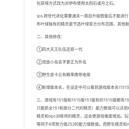
化获得方式改为对伊布使用太阳石或月之石。
(ps.跨世代进化需要通关一周目升级图鉴后才能
布叶绿独有的精灵是节选叶绿官方分布范围，其他新
二、其他修改：
①四大天王队伍还原一代
②流放小岛名字更正为外岛
③野生皮卡丘有概率携带电珠
④新增版本名，在设定中可以看到游戏版本名(151S
三、游戏有151版和151S版151版有的151S版
只能抓全151和部分二代的精灵）能力数值可以达
精灵和npc训练师的精灵，这会使游戏难度增加。
等同于6项努力值252的能力值数值。而野生精灵和