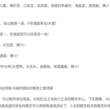
六尾，喇叭芽，口呆花，呆呆兽；高级钓竿垂钓：海星星，铁炮鱼；稀少
，岩山隧道一层，6号道路草丛/水里)
选一，在地鼠洞可以捡到另一块）
，沙瓦郎：稀少)
号道路：稀少）
外分布(大葱鸭，大舌头，迷唇姐，吸盘魔偶：稀少)
。
别在阿斯卡纳的锁和训练师之塔顶层
pc，可以制作进化用品，分别在五之岛和六之岛的精灵中心，飞天螳螂，大
带道具通讯进化的精灵可以用特殊道具进化了。2.太阳精灵和月亮精灵的