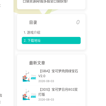
口袋资源网!超多超全口袋妖怪!
：
0
目录
1.
游戏介绍
2.
下载地址
最新文章
【GBA】宝可梦肉鸽绿宝石
V2.0
2026-08-03
【3DS】宝可梦日月802双
打版
岩
2026-08-03
进