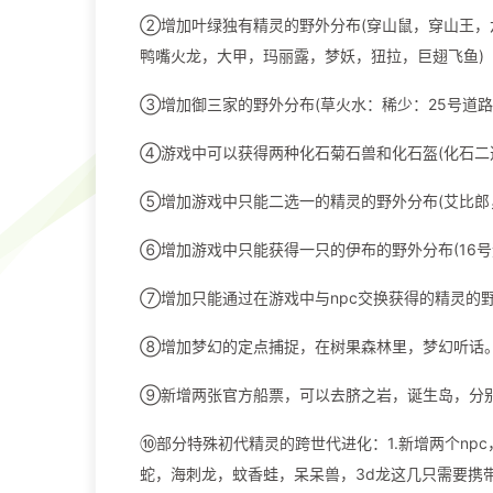
②增加叶绿独有精灵的野外分布(穿山鼠，穿山王，
鸭嘴火龙，大甲，玛丽露，梦妖，狃拉，巨翅飞鱼)
③增加御三家的野外分布(草火水：稀少：25号道路
④游戏中可以获得两种化石菊石兽和化石盔(化石二
⑤增加游戏中只能二选一的精灵的野外分布(艾比郎
⑥增加游戏中只能获得一只的伊布的野外分布(16
⑦增加只能通过在游戏中与npc交换获得的精灵的野
⑧增加梦幻的定点捕捉，在树果森林里，梦幻听话
⑨新增两张官方船票，可以去脐之岩，诞生岛，分
⑩部分特殊初代精灵的跨世代进化：1.新增两个n
蛇，海刺龙，蚊香蛙，呆呆兽，3d龙这几只需要携