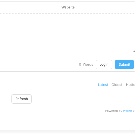
Website
Login
Submit
0
Words
Latest
Oldest
Hotte
Refresh
Powered by
Waline
v3