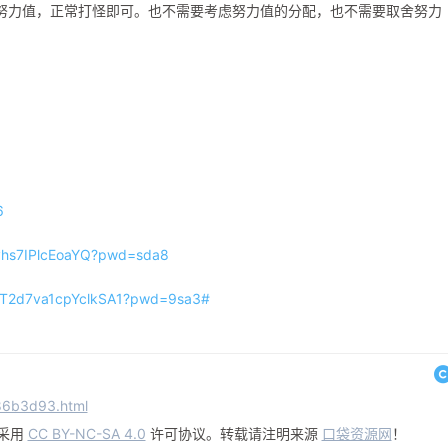
努力值，正常打怪即可。也不需要考虑努力值的分配，也不需要取舍努力
。
6
Kvhs7IPlcEoaYQ?pwd=sda8
77T2d7va1cpYclkSA1?pwd=9sa3#
686b3d93.html
采用
CC BY-NC-SA 4.0
许可协议。转载请注明来源
口袋资源网
！